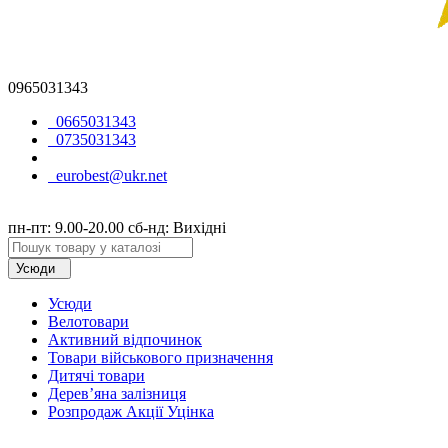
0965031343
0665031343
0735031343
eurobest@ukr.net
пн-пт: 9.00-20.00 сб-нд: Вихідні
Усюди
Усюди
Велотовари
Активний відпочинок
Товари військового призначення
Дитячі товари
Дерев’яна залізниця
Розпродаж Акції Уцінка