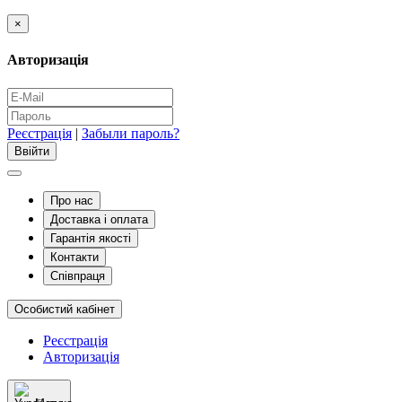
×
Авторизація
Реєстрація
|
Забыли пароль?
Про нас
Доставка і оплата
Гарантія якості
Контакти
Співпраця
Особистий кабінет
Реєстрація
Авторизація