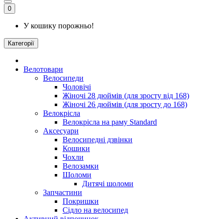
0
У кошику порожньо!
Категорії
Велотовари
Велосипеди
Чоловічі
Жіночі 28 дюймів (для зросту від 168)
Жіночі 26 дюймів (для зросту до 168)
Велокрісла
Велокрісла на раму Standard
Аксесуари
Велосипедні дзвінки
Кошики
Чохли
Велозамки
Шоломи
Дитячі шоломи
Запчастини
Покришки
Сідло на велосипед
Активний відпочинок