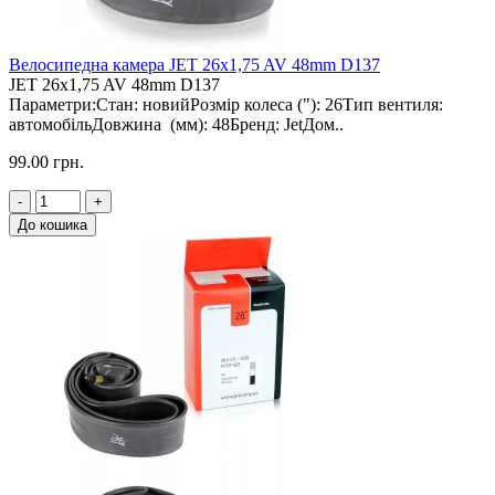
Велосипедна камера JET 26x1,75 AV 48mm D137
JET 26x1,75 AV 48mm D137
Параметри:Стан: новийРозмір колеса ("): 26Тип вентиля:
автомобільДовжина (мм): 48Бренд: JetДом..
99.00 грн.
-
+
До кошика