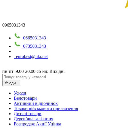
0965031343
0665031343
0735031343
eurobest@ukr.net
пн-пт: 9.00-20.00 сб-нд: Вихідні
Усюди
Усюди
Велотовари
Активний відпочинок
Товари військового призначення
Дитячі товари
Дерев’яна залізниця
Розпродаж Акції Уцінка