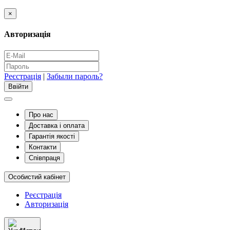
×
Авторизація
Реєстрація
|
Забыли пароль?
Про нас
Доставка і оплата
Гарантія якості
Контакти
Співпраця
Особистий кабінет
Реєстрація
Авторизація