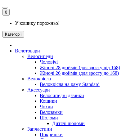
0
У кошику порожньо!
Категорії
Велотовари
Велосипеди
Чоловічі
Жіночі 28 дюймів (для зросту від 168)
Жіночі 26 дюймів (для зросту до 168)
Велокрісла
Велокрісла на раму Standard
Аксесуари
Велосипедні дзвінки
Кошики
Чохли
Велозамки
Шоломи
Дитячі шоломи
Запчастини
Покришки