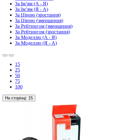
За Ім’ям (A - Я)
За Ім’ям (Я - A)
За Ціною (зростання)
За Ціною (зменшення)
За Рейтингом (зменшення)
За Рейтингом (зростання)
За Моделлю (A - Я)
За Моделлю (Я - A)
15
25
50
75
100
На сторінці:
15