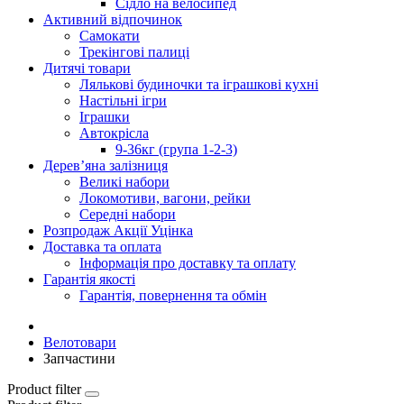
Сідло на велосипед
Активний відпочинок
Самокати
Трекінгові палиці
Дитячі товари
Лялькові будиночки та іграшкові кухні
Настільні ігри
Іграшки
Автокрісла
9-36кг (група 1-2-3)
Дерев’яна залізниця
Великі набори
Локомотиви, вагони, рейки
Середні набори
Розпродаж Акції Уцінка
Доставка та оплата
Інформація про доставку та оплату
Гарантія якості
Гарантія, повернення та обмін
Велотовари
Запчастини
Product filter