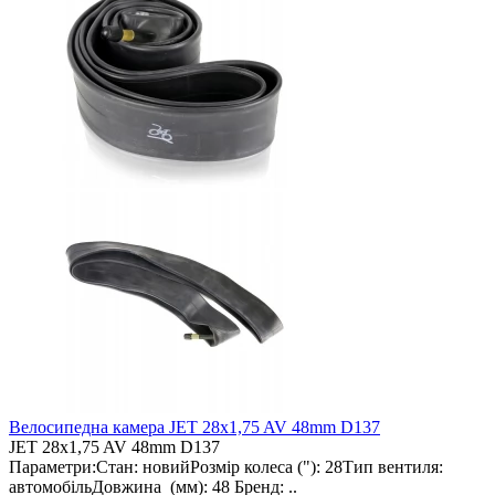
Велосипедна камера JET 28x1,75 AV 48mm D137
JET 28x1,75 AV 48mm D137
Параметри:Стан: новийРозмір колеса ("): 28Тип вентиля:
автомобільДовжина (мм): 48 Бренд: ..