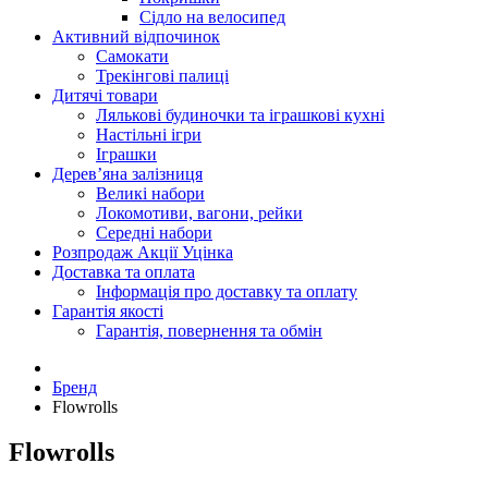
Сідло на велосипед
Активний відпочинок
Самокати
Трекінгові палиці
Дитячі товари
Лялькові будиночки та іграшкові кухні
Настільні ігри
Іграшки
Дерев’яна залізниця
Великі набори
Локомотиви, вагони, рейки
Середні набори
Розпродаж Акції Уцінка
Доставка та оплата
Інформація про доставку та оплату
Гарантія якості
Гарантія, повернення та обмін
Бренд
Flowrolls
Flowrolls