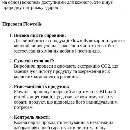
на основі конопель доступними для кожного, хто цінує
природну підтримку здоров’я.
Переваги Flowrolls
Висока якість сировини:
Для виробництва продукції Flowrolls використовуються
коноплі, вирощені на екологічно чистих полях без
застосування хімічних добрив і пестицидів.
Сучасні технології:
Виробничі процеси включають екстракцію CO2, що
забезпечує чистоту продукту та збереження всіх
корисних компонентів рослини.
Різноманітність продукції:
Flowrolls пропонує широкий асортимент CBD-олій
різної концентрації, що дозволяє кожному клієнту
обрати продукт, що відповідає його індивідуальним
потребам.
Контроль якості:
Кожна партія проходить тестування в незалежних
лабораторіях, щоб гарантувати чистоту, точну