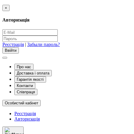
×
Авторизація
Реєстрація
|
Забыли пароль?
Про нас
Доставка і оплата
Гарантія якості
Контакти
Співпраця
Особистий кабінет
Реєстрація
Авторизація