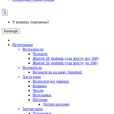
0
У кошику порожньо!
Категорії
Велотовари
Велосипеди
Чоловічі
Жіночі 28 дюймів (для зросту від 168)
Жіночі 26 дюймів (для зросту до 168)
Велокрісла
Велокрісла на раму Standard
Аксесуари
Велосипедні дзвінки
Кошики
Чохли
Велозамки
Шоломи
Дитячі шоломи
Запчастини
Покришки