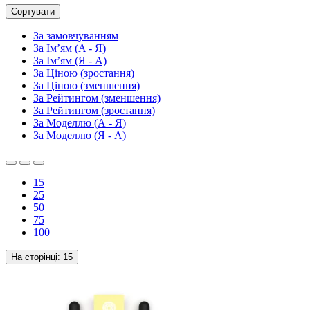
Сортувати
За замовчуванням
За Ім’ям (A - Я)
За Ім’ям (Я - A)
За Ціною (зростання)
За Ціною (зменшення)
За Рейтингом (зменшення)
За Рейтингом (зростання)
За Моделлю (А - Я)
За Моделлю (Я - А)
15
25
50
75
100
На сторінці:
15