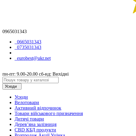
0965031343
0665031343
0735031343
eurobest@ukr.net
пн-пт: 9.00-20.00 сб-нд: Вихідні
Усюди
Усюди
Велотовари
Активний відпочинок
Товари військового призначення
Дитячі товари
Дерев’яна залізниця
CBD КБД продукти
Розпродаж Акції Уцінка