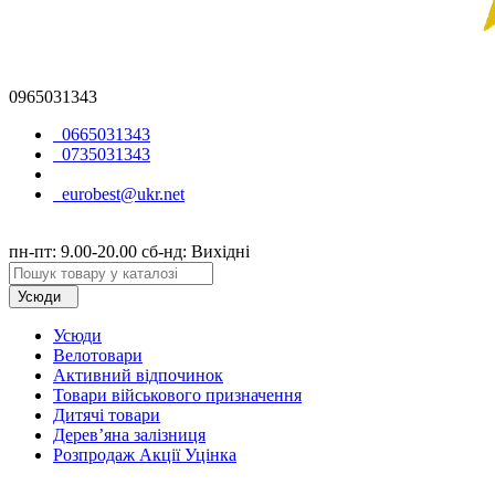
0965031343
0665031343
0735031343
eurobest@ukr.net
пн-пт: 9.00-20.00 сб-нд: Вихідні
Усюди
Усюди
Велотовари
Активний відпочинок
Товари військового призначення
Дитячі товари
Дерев’яна залізниця
Розпродаж Акції Уцінка