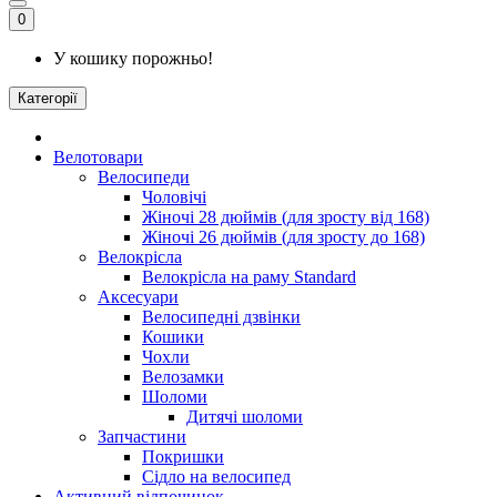
0
У кошику порожньо!
Категорії
Велотовари
Велосипеди
Чоловічі
Жіночі 28 дюймів (для зросту від 168)
Жіночі 26 дюймів (для зросту до 168)
Велокрісла
Велокрісла на раму Standard
Аксесуари
Велосипедні дзвінки
Кошики
Чохли
Велозамки
Шоломи
Дитячі шоломи
Запчастини
Покришки
Сідло на велосипед
Активний відпочинок