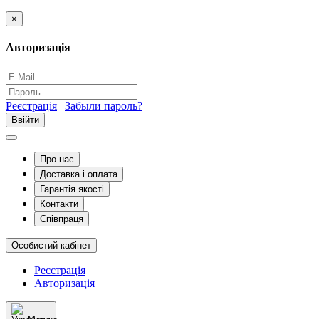
×
Авторизація
Реєстрація
|
Забыли пароль?
Про нас
Доставка і оплата
Гарантія якості
Контакти
Співпраця
Особистий кабінет
Реєстрація
Авторизація