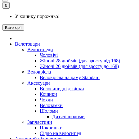
0
У кошику порожньо!
Категорії
Велотовари
Велосипеди
Чоловічі
Жіночі 28 дюймів (для зросту від 168)
Жіночі 26 дюймів (для зросту до 168)
Велокрісла
Велокрісла на раму Standard
Аксесуари
Велосипедні дзвінки
Кошики
Чохли
Велозамки
Шоломи
Дитячі шоломи
Запчастини
Покришки
Сідло на велосипед
Активний відпочинок