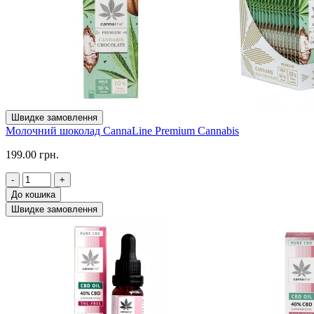
Швидке замовлення
Молочний шоколад CannaLine Premium Cannabis
199.00 грн.
-
+
До кошика
Швидке замовлення