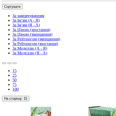
Сортувати
За замовчуванням
За Ім’ям (A - Я)
За Ім’ям (Я - A)
За Ціною (зростання)
За Ціною (зменшення)
За Рейтингом (зменшення)
За Рейтингом (зростання)
За Моделлю (А - Я)
За Моделлю (Я - А)
15
25
50
75
100
На сторінці:
15