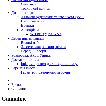
Самокати
Трекінгові палиці
Дитячі товари
Лялькові будиночки та іграшкові кухні
Настільні ігри
Іграшки
Автокрісла
9-36кг (група 1-2-3)
Дерев’яна залізниця
Великі набори
Локомотиви, вагони, рейки
Середні набори
Розпродаж Акції Уцінка
Доставка та оплата
Інформація про доставку та оплату
Гарантія якості
Гарантія, повернення та обмін
Бренд
Cannaline
Cannaline