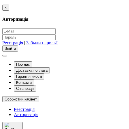
×
Авторизація
Реєстрація
|
Забыли пароль?
Про нас
Доставка і оплата
Гарантія якості
Контакти
Співпраця
Особистий кабінет
Реєстрація
Авторизація