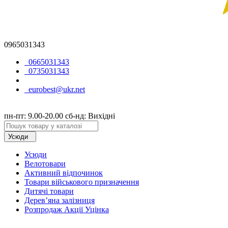
0965031343
0665031343
0735031343
eurobest@ukr.net
пн-пт: 9.00-20.00 сб-нд: Вихідні
Усюди
Усюди
Велотовари
Активний відпочинок
Товари військового призначення
Дитячі товари
Дерев’яна залізниця
Розпродаж Акції Уцінка